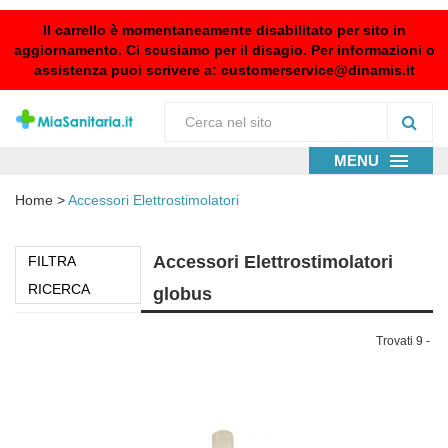
Il carrello è momentaneamente disabilitato per sito in
aggiornamento. Ci scusiamo per il disagio. Per informazioni o
assistenza puoi scrivere a:
customerservice@dinamis.it
MENU
Home
>
Accessori Elettrostimolatori
Accessori Elettrostimolatori
FILTRA
RICERCA
globus
Trovati 9 -