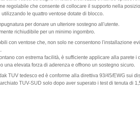
 regolabile che consente di collocare il supporto nella posizion
utilizzando le quattro ventose dotate di blocco.
mpugnatura per donare un ulteriore sostegno all'utente.
ilmente richiudibile per un minimo ingombro.
mobili con ventose che, non solo ne consentono l'installazione e
.
ntano con estrema facilità, è sufficiente applicare alla parete i
no una elevata forza di aderenza e offrono un sostegno sicuro.
dak TUV tedesco ed è conforme alla direttiva 93/45/EWG sui disp
archiato TUV-SUD solo dopo aver superato i test di tenuta di 1,5