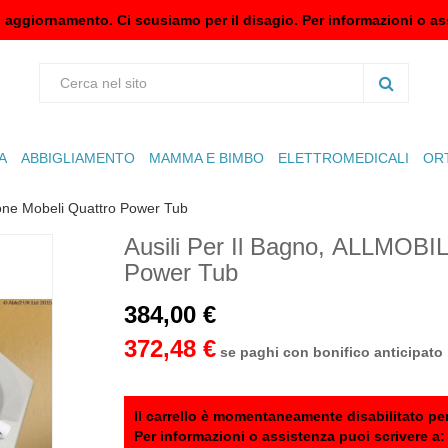
n aggiornamento. Ci scusiamo per il disagio. Per informazioni o as
A
ABBIGLIAMENTO
MAMMA E BIMBO
ELETTROMEDICALI
OR
one Mobeli Quattro Power Tub
Ausili Per Il Bagno, ALLMOBIL
Power Tub
384,00 €
372,48 €
se paghi con bonifico anticipato
Il carrello è momentaneamente disabilitato per
Per informazioni o assistenza puoi scrivere a