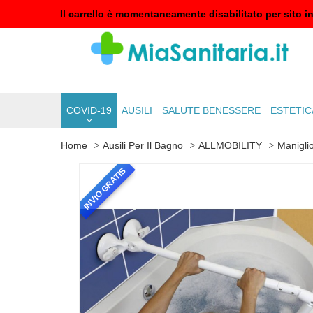
Il carrello è momentaneamente disabilitato per sito i
COVID-19
AUSILI
SALUTE BENESSERE
ESTETIC
Home
Ausili Per Il Bagno
ALLMOBILITY
Manigli
INVIO GRATIS