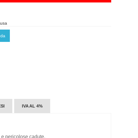
lusa
nda
SI
IVA AL 4%
i e pericolose cadute.