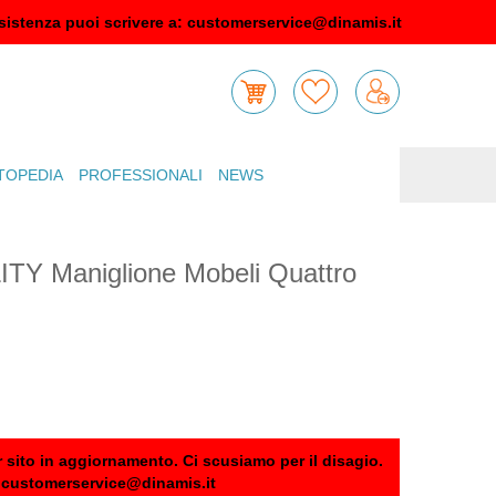
sistenza puoi scrivere a:
customerservice@dinamis.it
TOPEDIA
PROFESSIONALI
NEWS
ITY Maniglione Mobeli Quattro
 sito in aggiornamento. Ci scusiamo per il disagio.
:
customerservice@dinamis.it