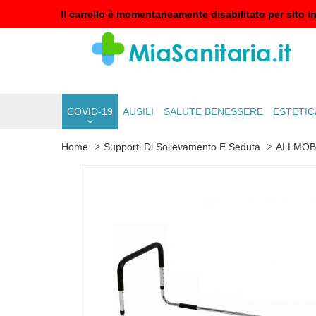
Il carrello è momentaneamente disabilitato per sito i
COVID-19
AUSILI
SALUTE BENESSERE
ESTETIC
Home
Supporti Di Sollevamento E Seduta
ALLMOB