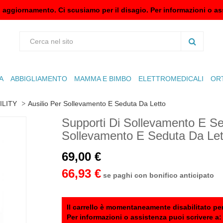
n aggiornamento. Ci scusiamo per il disagio. Per informazioni o as
A
ABBIGLIAMENTO
MAMMA E BIMBO
ELETTROMEDICALI
OR
ILITY
Ausilio Per Sollevamento E Seduta Da Letto
Supporti Di Sollevamento E S
Sollevamento E Seduta Da Let
69,00 €
66,93 €
se paghi con bonifico anticipato
Il carrello è momentaneamente disabilitato per
Per informazioni o assistenza puoi scrivere a