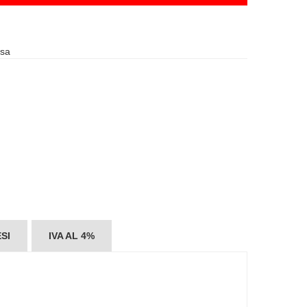
usa
SI
IVA AL 4%