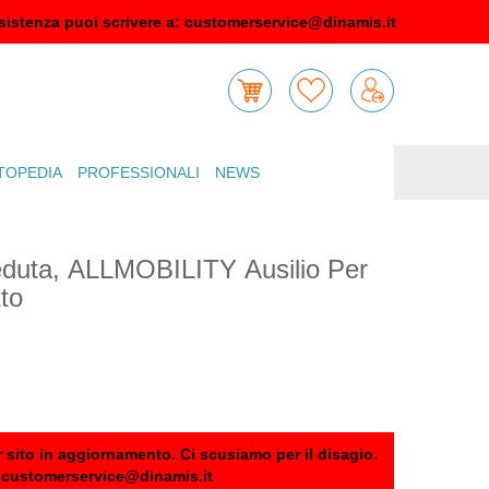
sistenza puoi scrivere a:
customerservice@dinamis.it
TOPEDIA
PROFESSIONALI
NEWS
eduta, ALLMOBILITY Ausilio Per
to
 sito in aggiornamento. Ci scusiamo per il disagio.
:
customerservice@dinamis.it