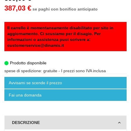
387,03 €
se paghi con bonifico anticipato
Il carrello è momentaneamente disabilitato per sito in
aggiornamento. Ci scusiamo per il disagio. Per
informazioni o assistenza puoi scrivere a:
customerservice@dinamis.it
Prodotto disponibile
spese di spedizione: gratuite
- I prezzi sono IVA inclusa
Avvisami se scende il prezzo
Fai una domanda
DESCRIZIONE