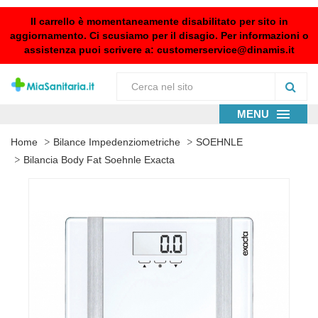
Il carrello è momentaneamente disabilitato per sito in
aggiornamento. Ci scusiamo per il disagio. Per informazioni o
assistenza puoi scrivere a:
customerservice@dinamis.it
MENU
Home
Bilance Impedenziometriche
SOEHNLE
Bilancia Body Fat Soehnle Exacta