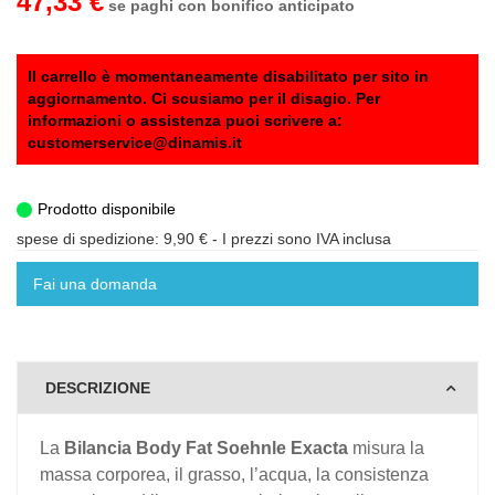
47,33 €
se paghi con bonifico anticipato
Il carrello è momentaneamente disabilitato per sito in
aggiornamento. Ci scusiamo per il disagio. Per
informazioni o assistenza puoi scrivere a:
customerservice@dinamis.it
Prodotto disponibile
spese di spedizione: 9,90 €
- I prezzi sono IVA inclusa
Fai una domanda
DESCRIZIONE
La
Bilancia Body Fat Soehnle Exacta
misura la
massa corporea, il grasso, l’acqua, la consistenza