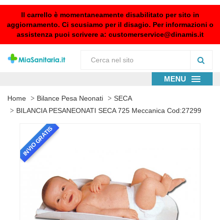
Il carrello è momentaneamente disabilitato per sito in
aggiornamento. Ci scusiamo per il disagio. Per informazioni o
assistenza puoi scrivere a:
customerservice@dinamis.it
MENU
Home
Bilance Pesa Neonati
SECA
BILANCIA PESANEONATI SECA 725 Meccanica Cod:27299
INVIO GRATIS