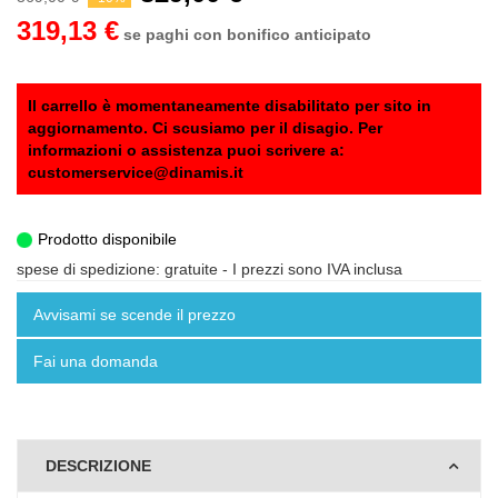
319,13 €
se paghi con bonifico anticipato
Il carrello è momentaneamente disabilitato per sito in
aggiornamento. Ci scusiamo per il disagio. Per
informazioni o assistenza puoi scrivere a:
customerservice@dinamis.it
Prodotto disponibile
spese di spedizione: gratuite
- I prezzi sono IVA inclusa
Avvisami se scende il prezzo
Fai una domanda
DESCRIZIONE