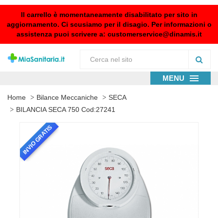
Il carrello è momentaneamente disabilitato per sito in
aggiornamento. Ci scusiamo per il disagio. Per informazioni o
assistenza puoi scrivere a:
customerservice@dinamis.it
MENU
Home
Bilance Meccaniche
SECA
BILANCIA SECA 750 Cod:27241
INVIO GRATIS