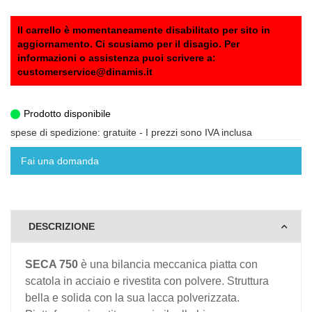
Il carrello è momentaneamente disabilitato per sito in
aggiornamento. Ci scusiamo per il disagio. Per
informazioni o assistenza puoi scrivere a:
customerservice@dinamis.it
Prodotto disponibile
spese di spedizione: gratuite
- I prezzi sono IVA inclusa
Fai una domanda
DESCRIZIONE
SECA 750
è una bilancia meccanica piatta con
scatola in acciaio e rivestita con polvere. Struttura
bella e solida con la sua lacca polverizzata.