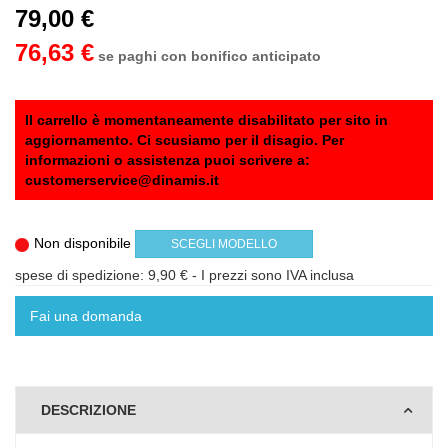
79,00 €
76,63 €
se paghi con bonifico anticipato
Il carrello è momentaneamente disabilitato per sito in
aggiornamento. Ci scusiamo per il disagio. Per
informazioni o assistenza puoi scrivere a:
customerservice@dinamis.it
Non disponibile
SCEGLI MODELLO
spese di spedizione: 9,90 €
- I prezzi sono IVA inclusa
Fai una domanda
DESCRIZIONE