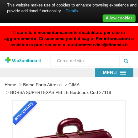
This website makes use of cookies to enhance browsing experience and
provide additional functionality.
Details
Allow cookies
Il carrello è momentaneamente disabilitato per sito in
aggiornamento. Ci scusiamo per il disagio. Per informazioni o
assistenza puoi scrivere a:
customerservice@dinamis.it
MENU
Home
Borse Porta Attrezzi
GIMA
BORSA SUPERTEXAS PELLE Bordeaux Cod 27118
INVIO GRATIS