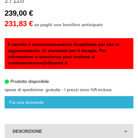
27118
239,00 €
231,83 €
se paghi con bonifico anticipato
Il carrello è momentaneamente disabilitato per sito in
aggiornamento. Ci scusiamo per il disagio. Per
informazioni o assistenza puoi scrivere a:
customerservice@dinamis.it
Prodotto disponibile
spese di spedizione: gratuite
- I prezzi sono IVA inclusa
Fai una domanda
DESCRIZIONE