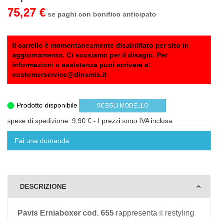
75,27 €
se paghi con bonifico anticipato
Il carrello è momentaneamente disabilitato per sito in
aggiornamento. Ci scusiamo per il disagio. Per
informazioni o assistenza puoi scrivere a:
customerservice@dinamis.it
Prodotto disponibile
SCEGLI MODELLO
spese di spedizione: 9,90 €
- I prezzi sono IVA inclusa
Fai una domanda
DESCRIZIONE
Pavis Erniaboxer cod. 655
rappresenta il restyling