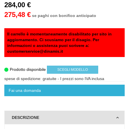
284,00 €
275,48 €
se paghi con bonifico anticipato
Il carrello è momentaneamente disabilitato per sito in
aggiornamento. Ci scusiamo per il disagio. Per
informazioni o assistenza puoi scrivere a:
customerservice@dinamis.it
Prodotto disponibile
SCEGLI MODELLO
spese di spedizione: gratuite
- I prezzi sono IVA inclusa
Fai una domanda
DESCRIZIONE