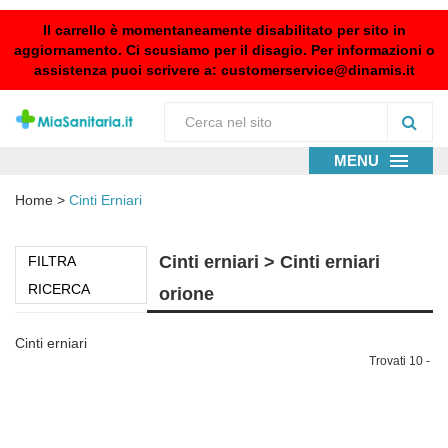
Il carrello è momentaneamente disabilitato per sito in
aggiornamento. Ci scusiamo per il disagio. Per informazioni o
assistenza puoi scrivere a:
customerservice@dinamis.it
MENU
Home
>
Cinti Erniari
Cinti erniari > Cinti erniari
FILTRA
RICERCA
orione
Cinti erniari
Trovati 10 -