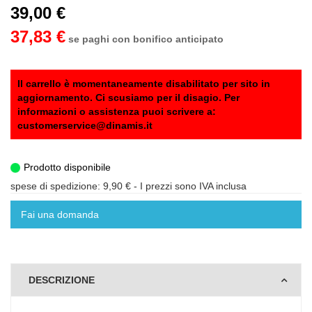
39,00 €
37,83 €
se paghi con bonifico anticipato
Il carrello è momentaneamente disabilitato per sito in
aggiornamento. Ci scusiamo per il disagio. Per
informazioni o assistenza puoi scrivere a:
customerservice@dinamis.it
Prodotto disponibile
spese di spedizione: 9,90 €
- I prezzi sono IVA inclusa
Fai una domanda
DESCRIZIONE