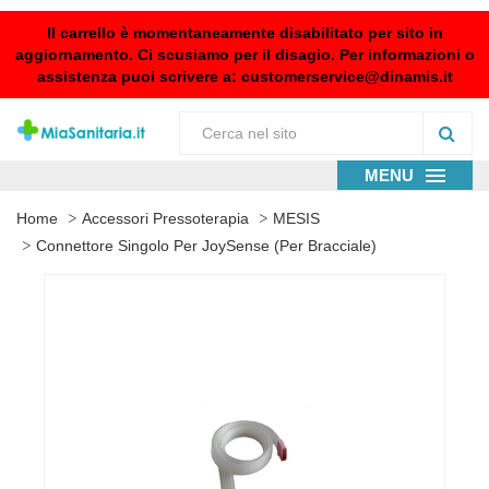
Il carrello è momentaneamente disabilitato per sito in
aggiornamento. Ci scusiamo per il disagio. Per informazioni o
assistenza puoi scrivere a:
customerservice@dinamis.it
MENU
Home
Accessori Pressoterapia
MESIS
Connettore Singolo Per JoySense (per Bracciale)