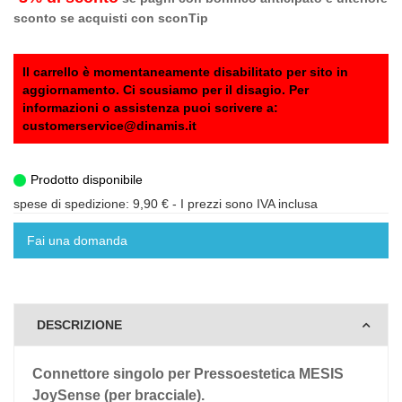
sconto se acquisti con sconTip
Il carrello è momentaneamente disabilitato per sito in
aggiornamento. Ci scusiamo per il disagio. Per
informazioni o assistenza puoi scrivere a:
customerservice@dinamis.it
Prodotto disponibile
spese di spedizione: 9,90 €
- I prezzi sono IVA inclusa
Fai una domanda
DESCRIZIONE
Connettore singolo per Pressoestetica MESIS
JoySense (per bracciale).