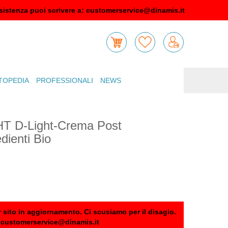
sistenza puoi scrivere a:
customerservice@dinamis.it
TOPEDIA
PROFESSIONALI
NEWS
GHT D-Light-Crema Post
dienti Bio
 sito in aggiornamento. Ci scusiamo per il disagio.
:
customerservice@dinamis.it