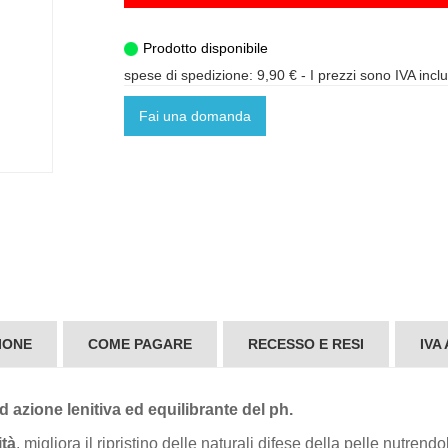
Prodotto disponibile
spese di spedizione: 9,90 €
- I prezzi sono IVA incl
Fai una domanda
IONE
COME PAGARE
RECESSO E RESI
IVA
 azione lenitiva ed equilibrante del ph.
ità
, migliora il ripristino delle naturali difese della pelle nutrend