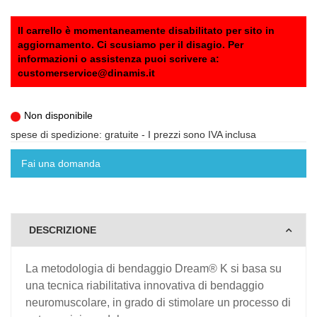
Il carrello è momentaneamente disabilitato per sito in
aggiornamento. Ci scusiamo per il disagio. Per
informazioni o assistenza puoi scrivere a:
customerservice@dinamis.it
Non disponibile
spese di spedizione: gratuite
- I prezzi sono IVA inclusa
Fai una domanda
DESCRIZIONE
La metodologia di bendaggio Dream® K si basa su
una tecnica riabilitativa innovativa di bendaggio
neuromuscolare, in grado di stimolare un processo di