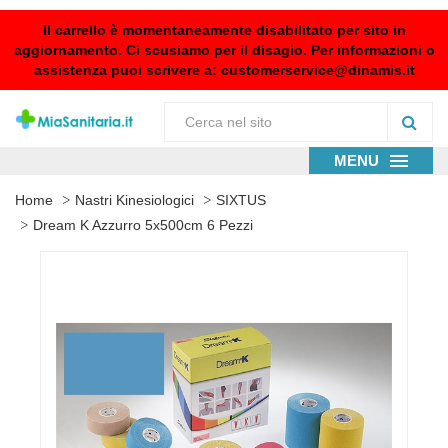
Il carrello è momentaneamente disabilitato per sito in
aggiornamento. Ci scusiamo per il disagio. Per informazioni o
assistenza puoi scrivere a:
customerservice@dinamis.it
MENU
Home
Nastri Kinesiologici
SIXTUS
Dream K Azzurro 5x500cm 6 Pezzi