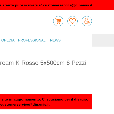
sistenza puoi scrivere a:
customerservice@dinamis.it
TOPEDIA
PROFESSIONALI
NEWS
 Dream K Rosso 5x500cm 6 Pezzi
 sito in aggiornamento. Ci scusiamo per il disagio.
:
customerservice@dinamis.it