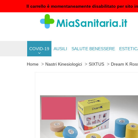
Il carrello è momentaneamente disabilitato per sito i
COVID-19
AUSILI
SALUTE BENESSERE
ESTETIC
Home
Nastri Kinesiologici
SIXTUS
Dream K Ross