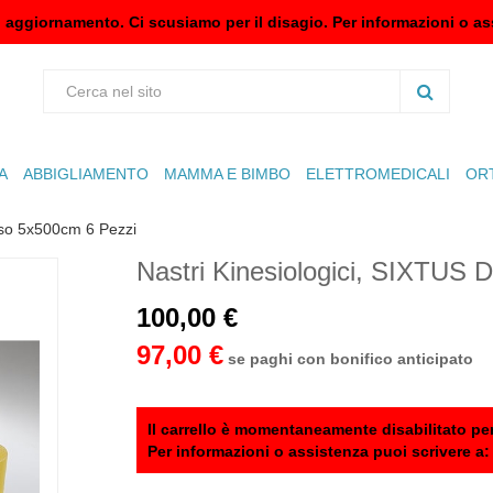
n aggiornamento. Ci scusiamo per il disagio. Per informazioni o as
A
ABBIGLIAMENTO
MAMMA E BIMBO
ELETTROMEDICALI
OR
o 5x500cm 6 Pezzi
Nastri Kinesiologici, SIXTUS
100,00 €
97,00 €
se paghi con bonifico anticipato
Il carrello è momentaneamente disabilitato per
Per informazioni o assistenza puoi scrivere a