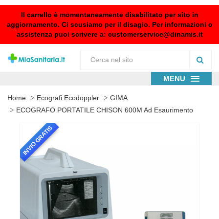
Il carrello è momentaneamente disabilitato per sito in
aggiornamento. Ci scusiamo per il disagio. Per informazioni o
assistenza puoi scrivere a:
customerservice@dinamis.it
MENU
Home
Ecografi Ecodoppler
GIMA
ECOGRAFO PORTATILE CHISON 600M Ad Esaurimento
INVIO GRATIS