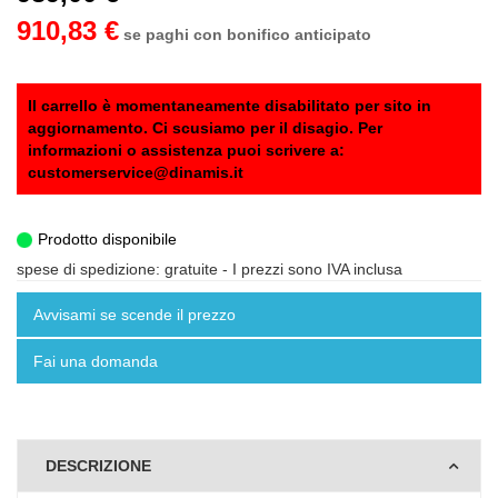
910,83 €
se paghi con bonifico anticipato
Il carrello è momentaneamente disabilitato per sito in
aggiornamento. Ci scusiamo per il disagio. Per
informazioni o assistenza puoi scrivere a:
customerservice@dinamis.it
Prodotto disponibile
spese di spedizione: gratuite
- I prezzi sono IVA inclusa
Avvisami se scende il prezzo
Fai una domanda
DESCRIZIONE