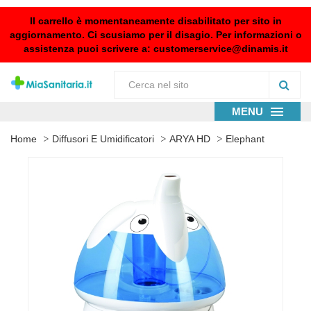
Il carrello è momentaneamente disabilitato per sito in
aggiornamento. Ci scusiamo per il disagio. Per informazioni o
assistenza puoi scrivere a:
customerservice@dinamis.it
MENU
Home
Diffusori E Umidificatori
ARYA HD
Elephant