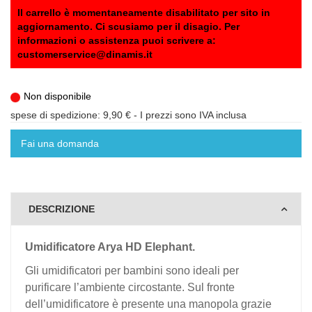
Il carrello è momentaneamente disabilitato per sito in
aggiornamento. Ci scusiamo per il disagio. Per
informazioni o assistenza puoi scrivere a:
customerservice@dinamis.it
Non disponibile
spese di spedizione: 9,90 €
- I prezzi sono IVA inclusa
Fai una domanda
DESCRIZIONE
Umidificatore Arya HD Elephant.
Gli umidificatori per bambini sono ideali per
purificare l’ambiente circostante. Sul fronte
dell’umidificatore è presente una manopola grazie