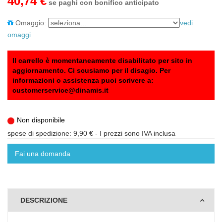
40,74 €
se paghi con bonifico anticipato
Omaggio:
vedi
omaggi
Il carrello è momentaneamente disabilitato per sito in
aggiornamento. Ci scusiamo per il disagio. Per
informazioni o assistenza puoi scrivere a:
customerservice@dinamis.it
Non disponibile
spese di spedizione: 9,90 €
- I prezzi sono IVA inclusa
Fai una domanda
DESCRIZIONE