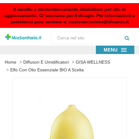
Il carrello è momentaneamente disabilitato per sito in
aggiornamento. Ci scusiamo per il disagio. Per informazioni o
assistenza puoi scrivere a:
customerservice@dinamis.it
MENU
Home
Diffusori E Umidificatori
GISA WELLNESS
Elfo Con Olio Essenziale BIO A Scelta