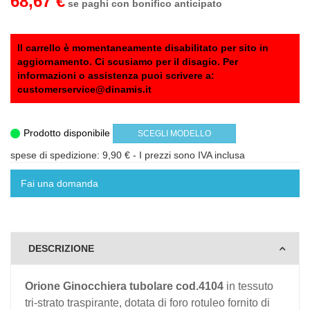
68,67 €
se paghi con bonifico anticipato
Il carrello è momentaneamente disabilitato per sito in
aggiornamento. Ci scusiamo per il disagio. Per
informazioni o assistenza puoi scrivere a:
customerservice@dinamis.it
Prodotto disponibile
SCEGLI MODELLO
spese di spedizione: 9,90 €
- I prezzi sono IVA inclusa
Fai una domanda
DESCRIZIONE
Orione Ginocchiera tubolare cod.4104
in tessuto
tri-strato traspirante, dotata di foro rotuleo fornito di