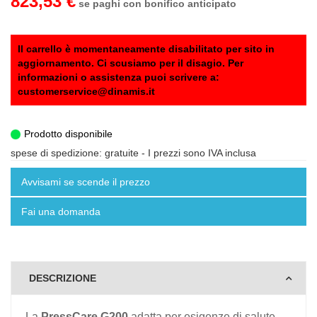
823,53 €
se paghi con bonifico anticipato
Il carrello è momentaneamente disabilitato per sito in
aggiornamento. Ci scusiamo per il disagio. Per
informazioni o assistenza puoi scrivere a:
customerservice@dinamis.it
Prodotto disponibile
spese di spedizione: gratuite
- I prezzi sono IVA inclusa
Avvisami se scende il prezzo
Fai una domanda
DESCRIZIONE
La
PressCare G200
adatta per esigenze di salute,