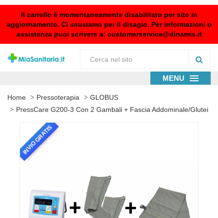
Il carrello è momentaneamente disabilitato per sito in
aggiornamento. Ci scusiamo per il disagio. Per informazioni o
assistenza puoi scrivere a:
customerservice@dinamis.it
MENU
Home
Pressoterapia
GLOBUS
PressCare G200-3 Con 2 Gambali + Fascia Addominale/glutei
INVIO GRATIS