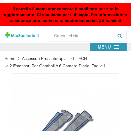
Il carrello è momentaneamente disabilitato per sito in
aggiornamento. Ci scusiamo per il disagio. Per informazioni o
assistenza puoi scrivere a:
customerservice@dinamis.it
MENU
Home
Accessori Pressoterapia
I-TECH
2 Estensori Per Gambali A 6 Camere D'aria, Taglia L