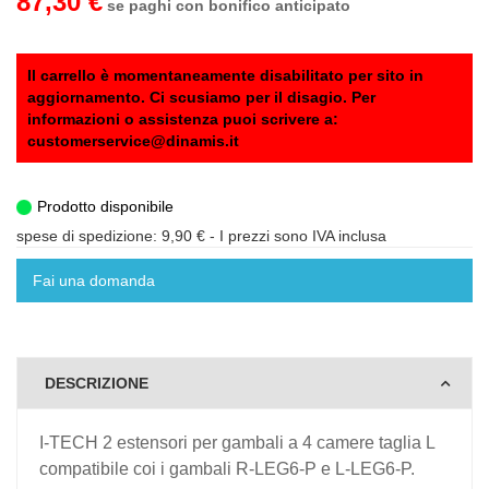
87,30 €
se paghi con bonifico anticipato
Il carrello è momentaneamente disabilitato per sito in
aggiornamento. Ci scusiamo per il disagio. Per
informazioni o assistenza puoi scrivere a:
customerservice@dinamis.it
Prodotto disponibile
spese di spedizione: 9,90 €
- I prezzi sono IVA inclusa
Fai una domanda
DESCRIZIONE
I-TECH 2 estensori per gambali a 4 camere taglia L
compatibile coi i gambali R-LEG6-P e L-LEG6-P.