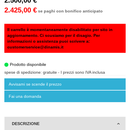
2.500,00 €
2.425,00 €
se paghi con bonifico anticipato
Il carrello è momentaneamente disabilitato per sito in
aggiornamento. Ci scusiamo per il disagio. Per
informazioni o assistenza puoi scrivere a:
customerservice@dinamis.it
Prodotto disponibile
spese di spedizione: gratuite
- I prezzi sono IVA inclusa
Avvisami se scende il prezzo
Fai una domanda
DESCRIZIONE