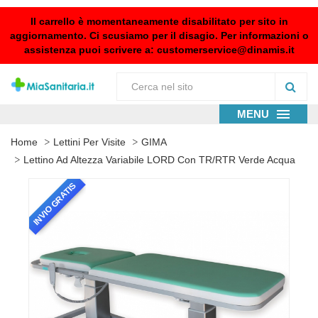
Il carrello è momentaneamente disabilitato per sito in
aggiornamento. Ci scusiamo per il disagio. Per informazioni o
assistenza puoi scrivere a:
customerservice@dinamis.it
MENU
Home
Lettini Per Visite
GIMA
Lettino Ad Altezza Variabile LORD Con TR/RTR Verde Acqua
INVIO GRATIS