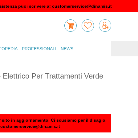
sistenza puoi scrivere a:
customerservice@dinamis.it
TOPEDIA
PROFESSIONALI
NEWS
o Elettrico Per Trattamenti Verde
 sito in aggiornamento. Ci scusiamo per il disagio.
:
customerservice@dinamis.it