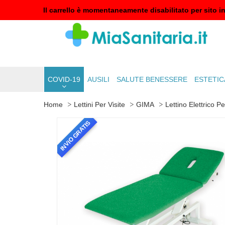
Il carrello è momentaneamente disabilitato per sito i
COVID-19
AUSILI
SALUTE BENESSERE
ESTETIC
Home
Lettini Per Visite
GIMA
Lettino Elettrico P
INVIO GRATIS