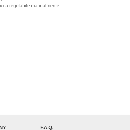
bocca regolabile manualmente.
NY
F.A.Q.