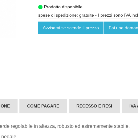
Prodotto disponibile
spese di spedizione: gratuite
- I prezzi sono IVA inc
Avvisami se scende il prezzo
Fai una doma
IONE
COME PAGARE
RECESSO E RESI
IVA
erde regolabile in altezza, robusto ed estremamente stabile.
a pedale.