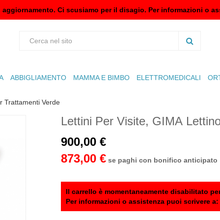
n aggiornamento. Ci scusiamo per il disagio. Per informazioni o as
A
ABBIGLIAMENTO
MAMMA E BIMBO
ELETTROMEDICALI
OR
er Trattamenti Verde
Lettini Per Visite, GIMA Lettin
900,00 €
873,00 €
se paghi con bonifico anticipato
Il carrello è momentaneamente disabilitato per
Per informazioni o assistenza puoi scrivere a