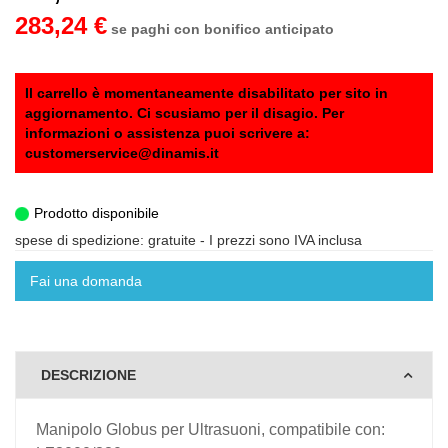
283,24 €
se paghi con bonifico anticipato
Il carrello è momentaneamente disabilitato per sito in
aggiornamento. Ci scusiamo per il disagio. Per
informazioni o assistenza puoi scrivere a:
customerservice@dinamis.it
Prodotto disponibile
spese di spedizione: gratuite
- I prezzi sono IVA inclusa
Fai una domanda
DESCRIZIONE
Manipolo Globus per Ultrasuoni, compatibile con: