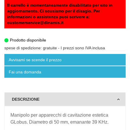
Il carrello è momentaneamente disabilitato per sito in
aggiornamento. Ci scusiamo per il disagio. Per
informazioni o assistenza puoi scrivere a:
customerservice@dinamis.it
Prodotto disponibile
spese di spedizione: gratuite
- I prezzi sono IVA inclusa
Avvisami se scende il prezzo
Fai una domanda
DESCRIZIONE
Manipolo per apparecchi di cavitazione estetica
GLobus. Diametro di 50 mm, emanante 39 KHz.