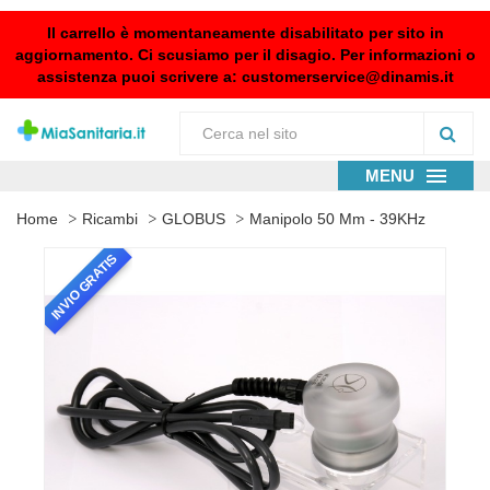
Il carrello è momentaneamente disabilitato per sito in
aggiornamento. Ci scusiamo per il disagio. Per informazioni o
assistenza puoi scrivere a:
customerservice@dinamis.it
MENU
Home
Ricambi
GLOBUS
Manipolo 50 Mm - 39KHz
INVIO GRATIS