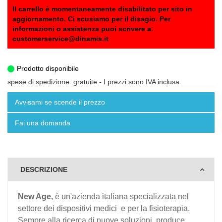
Il carrello è momentaneamente disabilitato per sito in
aggiornamento. Ci scusiamo per il disagio. Per
informazioni o assistenza puoi scrivere a:
customerservice@dinamis.it
Prodotto disponibile
spese di spedizione: gratuite
- I prezzi sono IVA inclusa
Avvisami se scende il prezzo
Fai una domanda
DESCRIZIONE
New Age,
è un'azienda italiana specializzata nel
settore dei dispositivi medici e per la fisioterapia.
Sempre alla ricerca di nuove soluzioni, produce