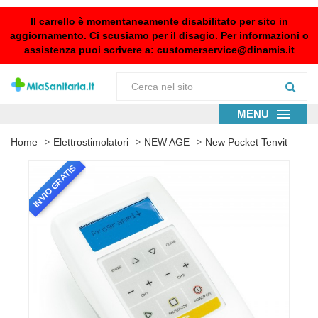
Il carrello è momentaneamente disabilitato per sito in
aggiornamento. Ci scusiamo per il disagio. Per informazioni o
assistenza puoi scrivere a:
customerservice@dinamis.it
MENU
Home
Elettrostimolatori
NEW AGE
New Pocket Tenvit
INVIO GRATIS