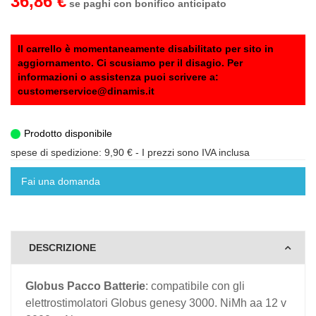
36,86 €
se paghi con bonifico anticipato
Il carrello è momentaneamente disabilitato per sito in
aggiornamento. Ci scusiamo per il disagio. Per
informazioni o assistenza puoi scrivere a:
customerservice@dinamis.it
Prodotto disponibile
spese di spedizione: 9,90 €
- I prezzi sono IVA inclusa
Fai una domanda
DESCRIZIONE
Globus Pacco Batterie
: compatibile con gli
elettrostimolatori Globus genesy 3000. NiMh aa 12 v