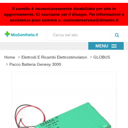
Il carrello è momentaneamente disabilitato per sito in
aggiornamento. Ci scusiamo per il disagio. Per informazioni o
assistenza puoi scrivere a:
customerservice@dinamis.it
MENU
Home
Elettrodi E Ricambi Elettrostimolatori
GLOBUS
Pacco Batteria Genesy 3000