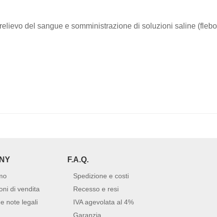
elievo del sangue e somministrazione di soluzioni saline (flebo
NY
F.A.Q.
mo
Spedizione e costi
oni di vendita
Recesso e resi
e note legali
IVA agevolata al 4%
Garanzia