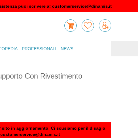
sistenza puoi scrivere a:
customerservice@dinamis.it
TOPEDIA
PROFESSIONALI
NEWS
upporto Con Rivestimento
 sito in aggiornamento. Ci scusiamo per il disagio.
:
customerservice@dinamis.it