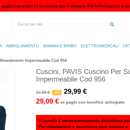
n aggiornamento. Ci scusiamo per il disagio. Per informazioni o as
A
ABBIGLIAMENTO
MAMMA E BIMBO
ELETTROMEDICALI
OR
 Rivestimento Impermeabile Cod 956
Cuscini, PAVIS Cuscino Per S
Impermeabile Cod 956
29,99 €
32,99 €
-9%
29,09 €
se paghi con bonifico anticipato
Il carrello è momentaneamente disabilitato per
Per informazioni o assistenza puoi scrivere a