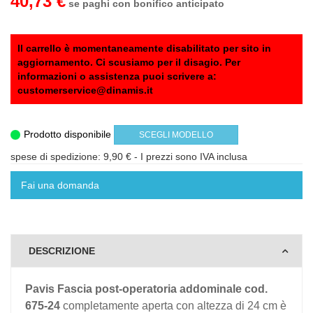
40,73 €
se paghi con bonifico anticipato
Il carrello è momentaneamente disabilitato per sito in
aggiornamento. Ci scusiamo per il disagio. Per
informazioni o assistenza puoi scrivere a:
customerservice@dinamis.it
Prodotto disponibile
SCEGLI MODELLO
spese di spedizione: 9,90 €
- I prezzi sono IVA inclusa
Fai una domanda
DESCRIZIONE
Pavis Fascia post-operatoria addominale cod.
675-24
completamente aperta con altezza di 24 cm è