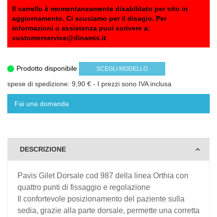
Il carrello è momentaneamente disabilitato per sito in
aggiornamento. Ci scusiamo per il disagio. Per
informazioni o assistenza puoi scrivere a:
customerservice@dinamis.it
Prodotto disponibile
SCEGLI MODELLO
spese di spedizione: 9,90 €
- I prezzi sono IVA inclusa
Fai una domanda
DESCRIZIONE
Pavis Gilet Dorsale cod 987 della linea Orthia con
quattro punti di fissaggio e regolazione
Il confortevole posizionamento del paziente sulla
sedia, grazie alla parte dorsale, permette una corretta