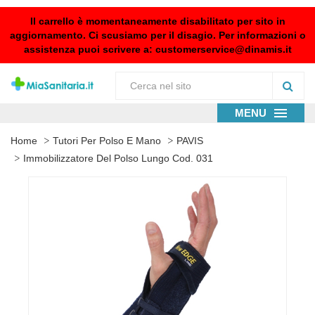
Il carrello è momentaneamente disabilitato per sito in
aggiornamento. Ci scusiamo per il disagio. Per informazioni o
assistenza puoi scrivere a:
customerservice@dinamis.it
MENU
Home
Tutori Per Polso E Mano
PAVIS
Immobilizzatore Del Polso Lungo Cod. 031