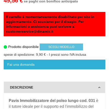
49,56 €
se paghi con bonifico anticipato
Il carrello è momentaneamente disabilitato per sito in
aggiornamento. Ci scusiamo per il disagio. Per
informazioni o assistenza puoi scrivere a:
customerservice@dinamis.it
Prodotto disponibile
SCEGLI MODELLO
spese di spedizione: 9,90 €
- I prezzi sono IVA inclusa
Fai una domanda
DESCRIZIONE
Pavis Immobilizzatore del polso lungo cod. 031
è
il tutore ideale per il supporto ed l'immobilizzo del