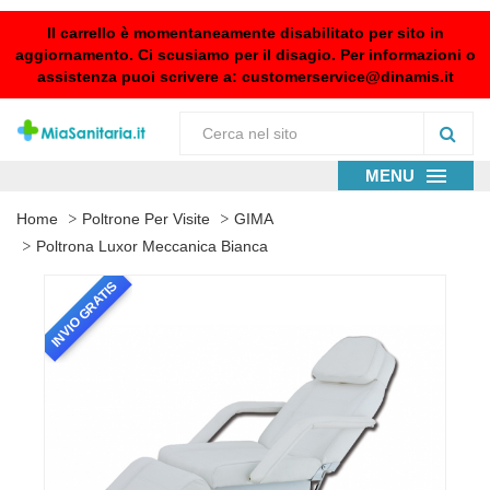
Il carrello è momentaneamente disabilitato per sito in
aggiornamento. Ci scusiamo per il disagio. Per informazioni o
assistenza puoi scrivere a:
customerservice@dinamis.it
MENU
Home
Poltrone Per Visite
GIMA
Poltrona Luxor Meccanica Bianca
INVIO GRATIS