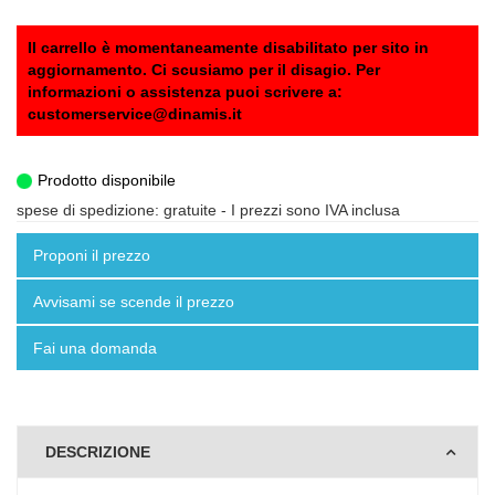
Il carrello è momentaneamente disabilitato per sito in
aggiornamento. Ci scusiamo per il disagio. Per
informazioni o assistenza puoi scrivere a:
customerservice@dinamis.it
Prodotto disponibile
spese di spedizione: gratuite
- I prezzi sono IVA inclusa
Proponi il prezzo
Avvisami se scende il prezzo
Fai una domanda
DESCRIZIONE