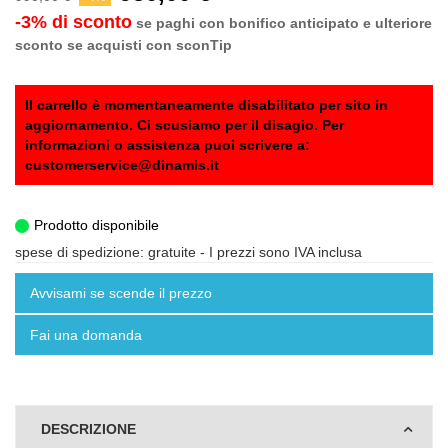
-3% di sconto
se paghi con bonifico anticipato e ulteriore
sconto se acquisti con sconTip
Il carrello è momentaneamente disabilitato per sito in
aggiornamento. Ci scusiamo per il disagio. Per
informazioni o assistenza puoi scrivere a:
customerservice@dinamis.it
Prodotto disponibile
spese di spedizione: gratuite
- I prezzi sono IVA inclusa
Avvisami se scende il prezzo
Fai una domanda
DESCRIZIONE