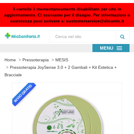
Il carrello è momentaneamente disabilitato per sito in
aggiornamento. Ci scusiamo per il disagio. Per informazioni o
assistenza puoi scrivere a:
customerservice@dinamis.it
MENU
Home
Pressoterapia
MESIS
Pressoterapia JoySense 3.0 + 2 Gambali + Kit Estetica +
Bracciale
INVIO GRATIS