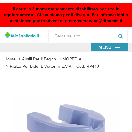
Il carrello è momentaneamente disabilitato per sito in
aggiornamento. Ci scusiamo per il disagio. Per informazioni o
assistenza puoi scrivere a:
customerservice@dinamis.it
MENU
Home
Ausili Per Il Bagno
MOPEDIA
Rialzo Per Bidet E Water In E.V.A. - Cod. RP440