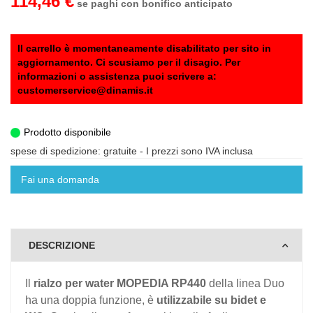
114,46 €
se paghi con bonifico anticipato
Il carrello è momentaneamente disabilitato per sito in
aggiornamento. Ci scusiamo per il disagio. Per
informazioni o assistenza puoi scrivere a:
customerservice@dinamis.it
Prodotto disponibile
spese di spedizione: gratuite
- I prezzi sono IVA inclusa
Fai una domanda
DESCRIZIONE
Il
rialzo per water MOPEDIA RP440
della linea Duo
ha una doppia funzione, è
utilizzabile su bidet e