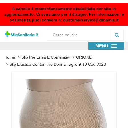
Il carrello è momentaneamente disabilitato per sito in
aggiornamento. Ci scusiamo per il disagio. Per informazioni o
assistenza puoi scrivere a:
customerservice@dinamis.it
MENU
Home
Slip Per Ernia E Contenitivi
ORIONE
Slip Elastico Contenitivo Donna Taglie 9-10 Cod.302B