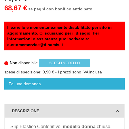
68,67 €
se paghi con bonifico anticipato
Il carrello è momentaneamente disabilitato per sito in
aggiornamento. Ci scusiamo per il disagio. Per
informazioni o assistenza puoi scrivere a:
customerservice@dinamis.it
Non disponibile
SCEGLI MODELLO
spese di spedizione: 9,90 €
- I prezzi sono IVA inclusa
Fai una domanda
DESCRIZIONE
Slip Elastico Contenitivo,
modello donna
chiuso.