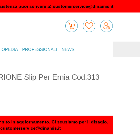
sistenza puoi scrivere a:
customerservice@dinamis.it
TOPEDIA
PROFESSIONALI
NEWS
 ORIONE Slip Per Ernia Cod.313
 sito in aggiornamento. Ci scusiamo per il disagio.
:
customerservice@dinamis.it