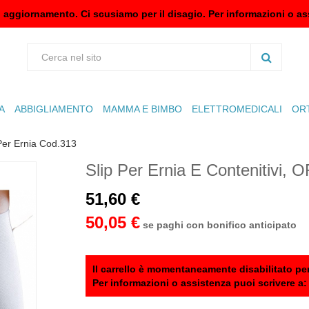
n aggiornamento. Ci scusiamo per il disagio. Per informazioni o as
A
ABBIGLIAMENTO
MAMMA E BIMBO
ELETTROMEDICALI
OR
Per Ernia Cod.313
Slip Per Ernia E Contenitivi,
51,60 €
50,05 €
se paghi con bonifico anticipato
Il carrello è momentaneamente disabilitato per
Per informazioni o assistenza puoi scrivere a