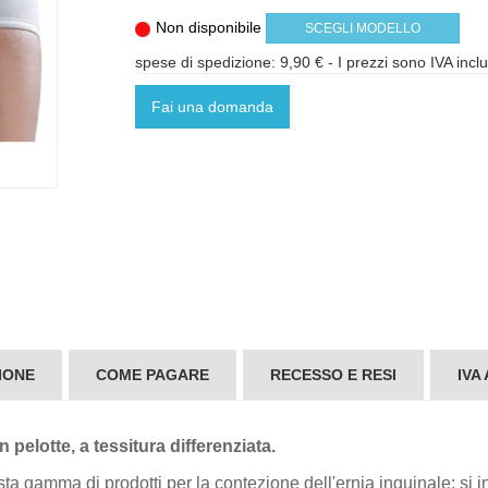
Non disponibile
SCEGLI MODELLO
spese di spedizione: 9,90 €
- I prezzi sono IVA incl
Fai una domanda
IONE
COME PAGARE
RECESSO E RESI
IVA
 pelotte, a tessitura differenziata.
ta gamma di prodotti per la contezione dell'ernia inguinale; si in