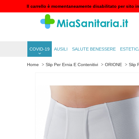
Il carrello è momentaneamente disabilitato per sito i
COVID-19
AUSILI
SALUTE BENESSERE
ESTETIC
Home
Slip Per Ernia E Contenitivi
ORIONE
Slip 