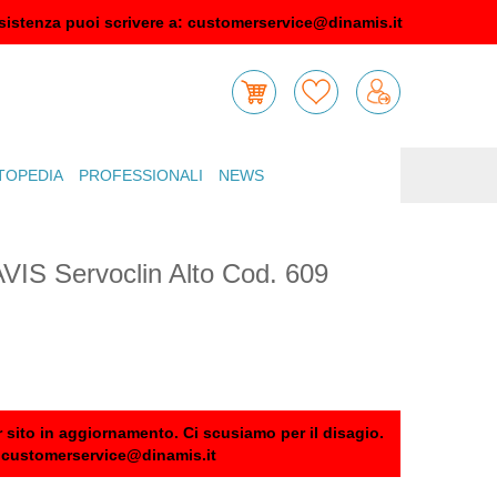
sistenza puoi scrivere a:
customerservice@dinamis.it
TOPEDIA
PROFESSIONALI
NEWS
PAVIS Servoclin Alto Cod. 609
 sito in aggiornamento. Ci scusiamo per il disagio.
:
customerservice@dinamis.it