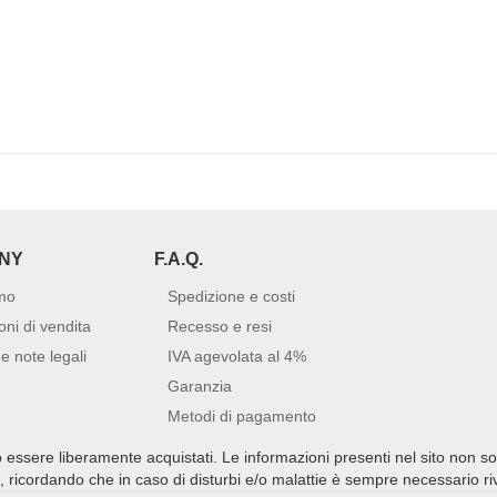
NY
F.A.Q.
mo
Spedizione e costi
oni di vendita
Recesso e resi
e note legali
IVA agevolata al 4%
Garanzia
Metodi di pagamento
no essere liberamente acquistati. Le informazioni presenti nel sito non s
ti, ricordando che in caso di disturbi e/o malattie è sempre necessario r