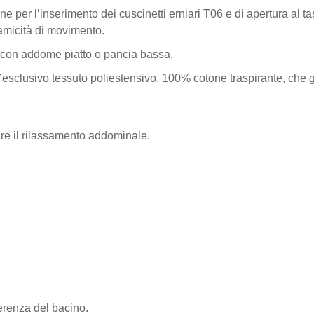
rne per l’inserimento dei cuscinetti erniari T06 e di apertura al ta
micità di movimento.
e con addome piatto o pancia bassa.
l’esclusivo tessuto poliestensivo, 100% cotone traspirante, che g
nire il rilassamento addominale.
ferenza del bacino.