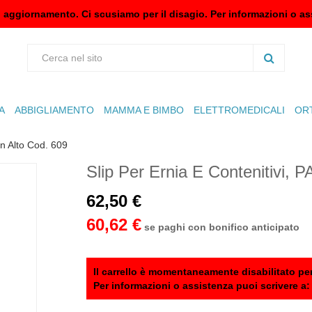
n aggiornamento. Ci scusiamo per il disagio. Per informazioni o as
A
ABBIGLIAMENTO
MAMMA E BIMBO
ELETTROMEDICALI
OR
in Alto Cod. 609
Slip Per Ernia E Contenitivi, 
62,50 €
60,62 €
se paghi con bonifico anticipato
Il carrello è momentaneamente disabilitato per
Per informazioni o assistenza puoi scrivere a