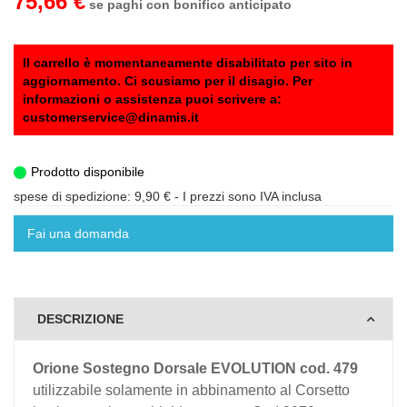
75,66 €
se paghi con bonifico anticipato
Il carrello è momentaneamente disabilitato per sito in
aggiornamento. Ci scusiamo per il disagio. Per
informazioni o assistenza puoi scrivere a:
customerservice@dinamis.it
Prodotto disponibile
spese di spedizione: 9,90 €
- I prezzi sono IVA inclusa
Fai una domanda
DESCRIZIONE
Orione Sostegno Dorsale EVOLUTION cod. 479
utilizzabile solamente in abbinamento al Corsetto