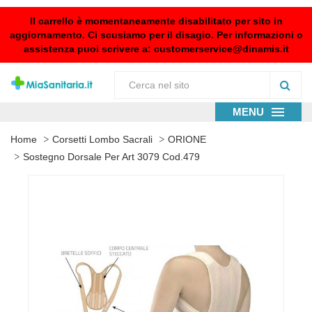
Il carrello è momentaneamente disabilitato per sito in
aggiornamento. Ci scusiamo per il disagio. Per informazioni o
assistenza puoi scrivere a:
customerservice@dinamis.it
MENU
Home
Corsetti Lombo Sacrali
ORIONE
Sostegno Dorsale Per Art 3079 Cod.479