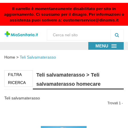
Il carrello è momentaneamente disabilitato per sito in
aggiornamento. Ci scusiamo per il disagio. Per informazioni o
assistenza puoi scrivere a:
customerservice@dinamis.it
MENU
Home
>
Teli Salvamaterasso
Teli salvamaterasso > Teli
FILTRA
RICERCA
salvamaterasso homecare
Teli salvamaterasso
Trovati 1 -