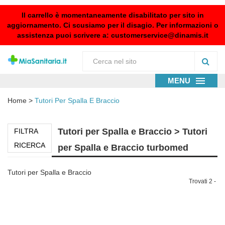
Il carrello è momentaneamente disabilitato per sito in
aggiornamento. Ci scusiamo per il disagio. Per informazioni o
assistenza puoi scrivere a:
customerservice@dinamis.it
MENU
Home
>
Tutori Per Spalla E Braccio
Tutori per Spalla e Braccio > Tutori
FILTRA
RICERCA
per Spalla e Braccio turbomed
Tutori per Spalla e Braccio
Trovati 2 -